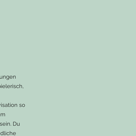
hrungen
elerisch,
isation so
am
sein. Du
edliche