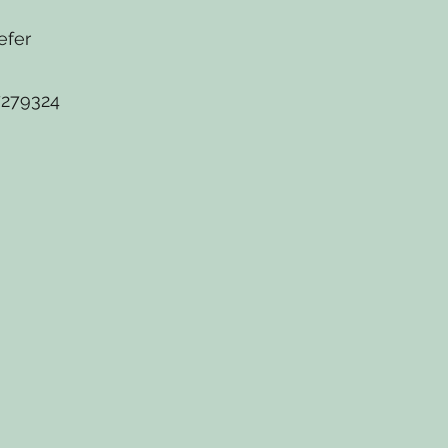
efer
279324