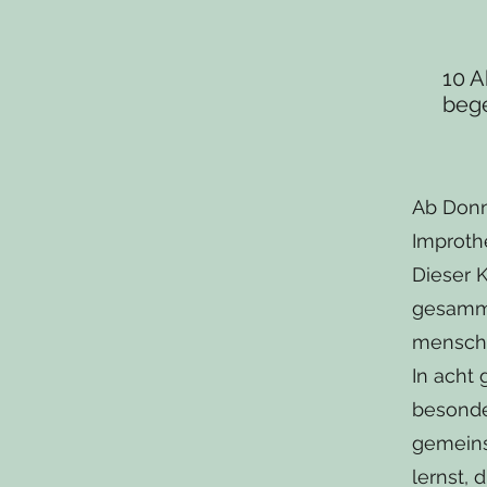
10 A
beg
Ab Donn
Improth
Dieser K
gesamme
menschl
In acht
besonde
gemeins
lernst,