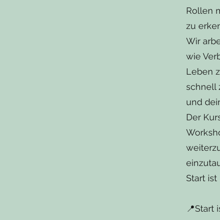
Rollen 
zu erke
Wir arbe
wie Ver
Leben z
schnell
und dei
Der Kurs
Worksho
weiterz
einzuta
Start is
📍Start