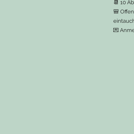
📆 10 A
🎒 Offen
eintau
💌 Anm