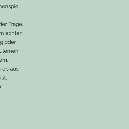
menspiel
der Frage,
em echten
ig oder
zulernen
ern.
h ob aus
st,
r